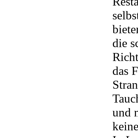
Resta
selbs
biete
die s
Richt
das F
Stran
Tauc
und 
keine