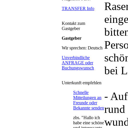
Rasen
TRANSFER Info
eing
Kontakt zum
bitte
Gastgeber
Gastgeber
Perso
Wir sprechen: Deutsch
schö
Unverbindliche
ANFRAGE oder
bei L
Buchungswunsch
Unterkunft empfehlen
Schnelle
- Auf
Mitteilungen an
Freunde oder
rund
Bekannte senden
zbs. "Hallo ich
wund
habe eine schöne
und interessante