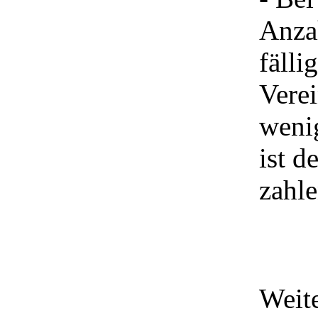
Anza
fälli
Vere
weni
ist d
zahle
Weit