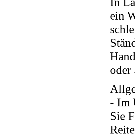
In L
ein 
schle
Stän
Hand
oder
Allg
- Im
Sie F
Reite