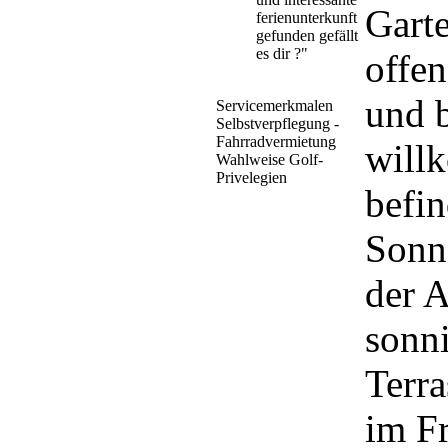
Gart
ferienunterkunft
gefunden gefällt
es dir ?"
offen
und b
Servicemerkmalen
Selbstverpflegung -
Fahrradvermietung
will
Wahlweise Golf-
Privelegien
befin
Sonn
der 
sonni
Terr
im Fr