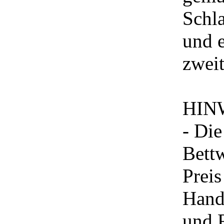
Schla
und e
zwei
HIN
- Die
Bett
Preis
Hand
und 