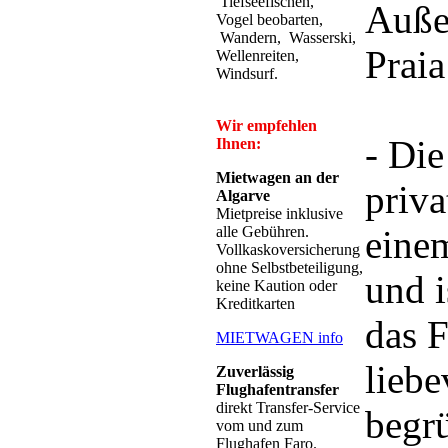
Tiefseefischen,
Auße
Vogel beobarten,
Wandern, Wasserski,
Praia
Wellenreiten,
Windsurf.
Wir empfehlen
- Die
Ihnen:
Mietwagen an der
priva
Algarve
Mietpreise inklusive
alle Gebühren.
eine
Vollkaskoversicherung
ohne Selbstbeteiligung,
und i
keine Kaution oder
Kreditkarten
das F
MIETWAGEN info
liebe
Zuverlässig
Flughafentransfer
direkt Transfer-Service
begrü
vom und zum
Flughafen Faro.