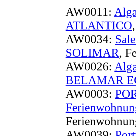
AW0011:
Alg
ATLANTICO
AW0034:
Sale
SOLIMAR
, F
AW0026:
Alg
BELAMAR 
AW0003:
PO
Ferienwohn
Ferienwohnung
AW0039:
Port