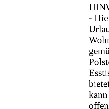
HIN
- Hi
Urla
Wohn
gemüt
Pols
Essti
biete
kann 
offen