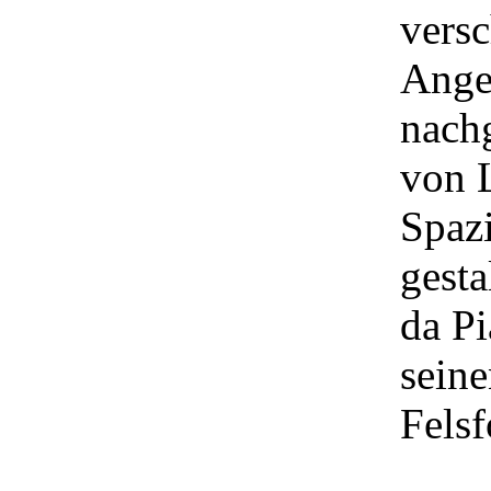
vers
Ange
nach
von 
Spazi
gesta
da Pi
sein
Fels