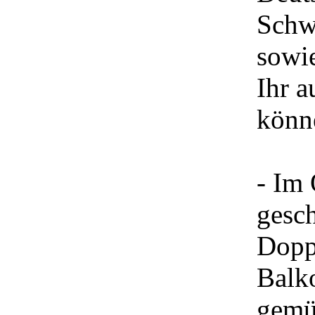
Schw
sowi
Ihr a
könn
- Im
gesch
Dopp
Balk
gemüt