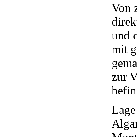
Von 
direk
und d
mit g
gemau
zur V
befin
Lage
Algar