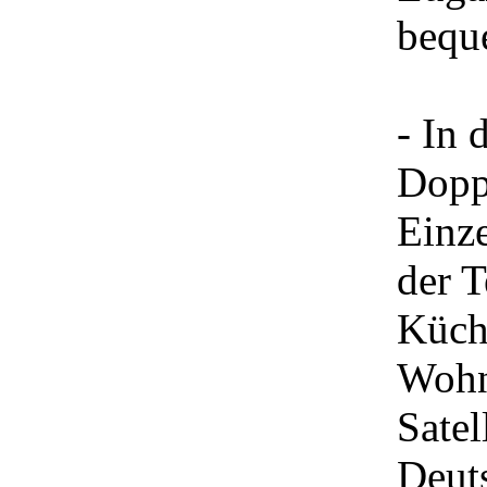
bequ
- In 
Dopp
Einze
der T
Küch
Wohn
Satel
Deuts