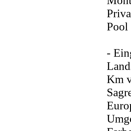
Mont
Priva
Pool
- Ein
Lands
Km v
Sagr
Europ
Umge