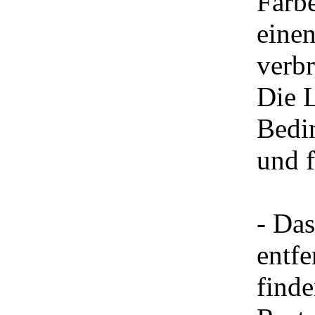
Farbe
eine
verbr
Die L
Bedi
und 
- Das
entfe
finde