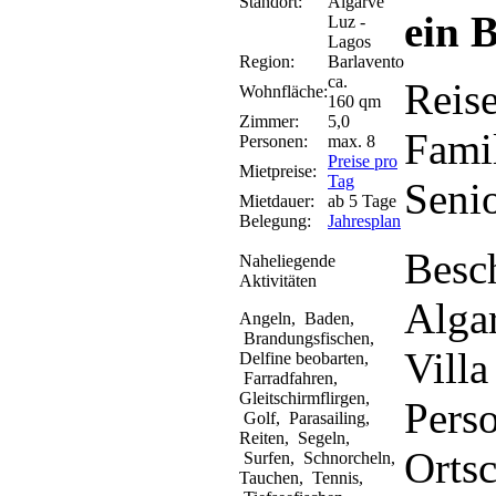
Standort:
Algarve
ein B
Luz -
Lagos
Region:
Barlavento
ca.
Reis
Wohnfläche:
160 qm
Zimmer:
5,0
Famil
Personen:
max. 8
Preise pro
Mietpreise:
Tag
Seni
Mietdauer:
ab 5 Tage
Belegung:
Jahresplan
Besc
Naheliegende
Aktivitäten
Alga
Angeln, Baden,
Brandungsfischen,
Villa
Delfine beobarten,
Farradfahren,
Gleitschirmflirgen,
Perso
Golf, Parasailing,
Reiten, Segeln,
Orts
Surfen, Schnorcheln,
Tauchen, Tennis,