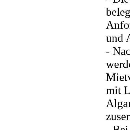
beleg
Anfor
und 
- Nac
werde
Miet
mit L
Algar
zusen
- Bei