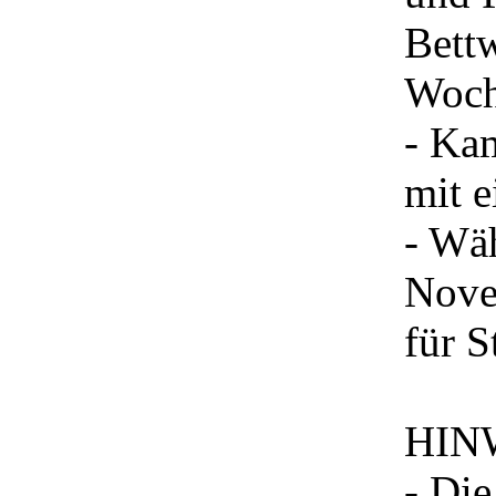
Bett
Woch
- Kam
mit 
- Wä
Nove
für S
HIN
- Die