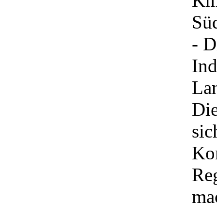
Km 
Süd
- D
Ind
Lan
Die
sic
Kon
Reg
ma