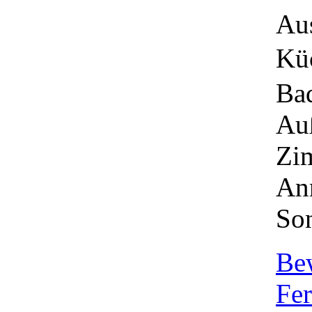
Aus
Kü
Ba
Au
Zi
An
Son
Be
Fer