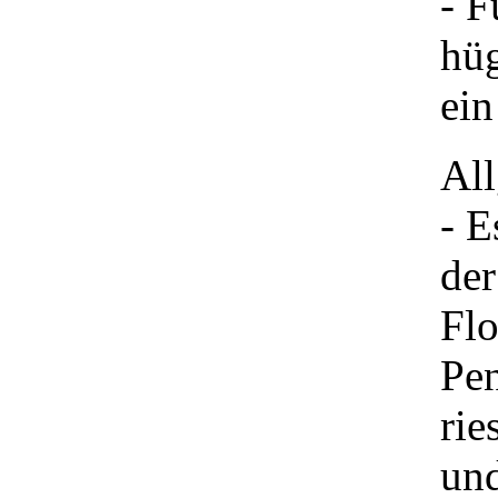
- F
hüg
ein
Al
- E
der
Flo
Pen
rie
und