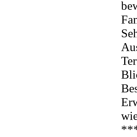
be
Fam
Seh
Aus
Ter
Bli
Bes
Er
wie
**