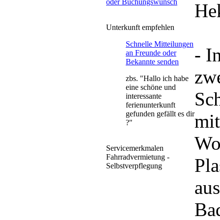
oder Buchungswunsch
Hek
Unterkunft empfehlen
Schnelle Mitteilungen
- I
an Freunde oder
Bekannte senden
zwe
zbs. "Hallo ich habe
eine schöne und
Sch
interessante
ferienunterkunft
gefunden gefällt es dir
mit
?"
Wo
Servicemerkmalen
Fahrradvermietung -
Pla
Selbstverpflegung
aus
Ba