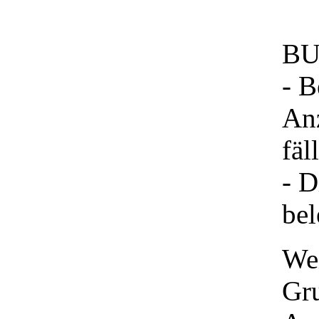
B
- B
An
fäl
- D
bel
Wei
Gru