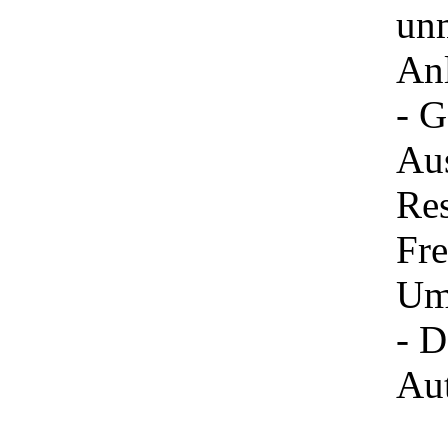
unm
An
- G
Aus
Res
Fre
Um
- D
Aut