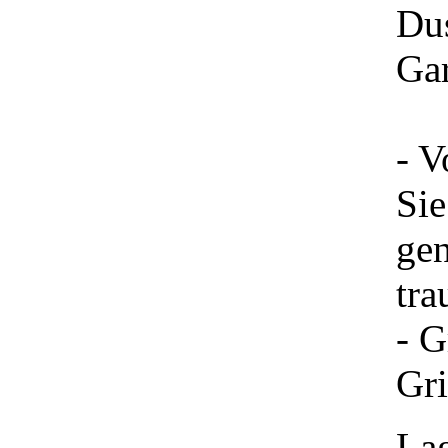
Du
Gar
- V
Sie
gen
tra
- G
Gri
La