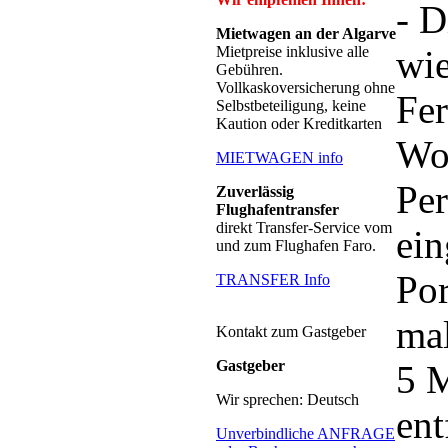
- D
Mietwagen an der Algarve
Mietpreise inklusive alle
wie
Gebühren.
Vollkaskoversicherung ohne
Fe
Selbstbeteiligung, keine
Kaution oder Kreditkarten
Woh
MIETWAGEN info
Pe
Zuverlässig
Flughafentransfer
direkt Transfer-Service vom
ein
und zum Flughafen Faro.
Por
TRANSFER Info
mal
Kontakt zum Gastgeber
Gastgeber
5 
Wir sprechen: Deutsch
ent
Unverbindliche ANFRAGE