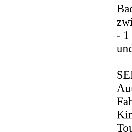
Ba
zw
- 1
un
SE
Aut
Fah
Kin
Tou