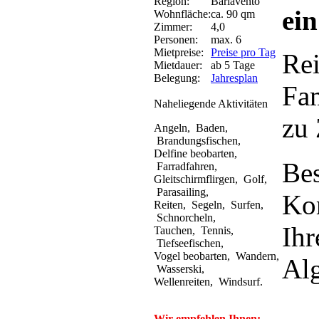
Region:
Barlavento
ein
Wohnfläche:
ca. 90 qm
Zimmer:
4,0
Personen:
max. 6
Mietpreise:
Preise pro Tag
Re
Mietdauer:
ab 5 Tage
Belegung:
Jahresplan
Fam
Naheliegende Aktivitäten
zu 
Angeln, Baden,
Brandungsfischen,
Delfine beobarten,
Be
Farradfahren,
Gleitschirmflirgen, Golf,
Parasailing,
Ko
Reiten, Segeln, Surfen,
Schnorcheln,
Ihr
Tauchen, Tennis,
Tiefseefischen,
Vogel beobarten, Wandern,
Al
Wasserski,
Wellenreiten, Windsurf.
Wir empfehlen Ihnen: