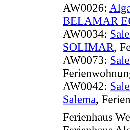
AW0026:
Alg
BELAMAR 
AW0034:
Sale
SOLIMAR
, F
AW0073:
Sal
Ferienwohnun
AW0042:
Sal
Salema
, Feri
Ferienhaus Wes
Ferienhaus A