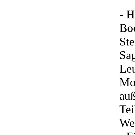
- H
Boo
Ste
Sag
Leu
Mo
au
Tei
Wes