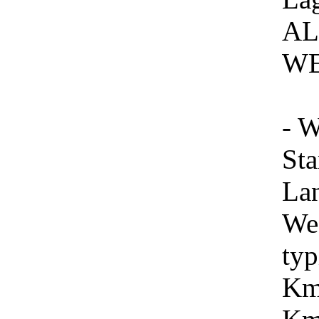
AL
W
- W
St
Lan
Wes
typ
Km